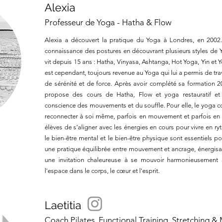
Alexia
Professeur de Yoga - Hatha & Flow
Alexia a découvert la pratique du Yoga à Londres, en 2002.
connaissance des postures en découvrant plusieurs styles de Y
vit depuis 15 ans : Hatha, Vinyasa, Ashtanga, Hot Yoga, Yin et 
est cependant, toujours revenue au Yoga qui lui a permis de tr
de sérénité et de force. Après avoir complété sa formation 200
propose des cours de Hatha, Flow et yoga restauratif et a
conscience des mouvements et du souffle. Pour elle, le yoga
reconnecter à soi même, parfois en mouvement et parfois en 
élèves de s’aligner avec les énergies en cours pour vivre en r
le bien-être mental et le bien-être physique sont essentiels po
une pratique équilibrée entre mouvement et ancrage, énergisant
une invitation chaleureuse à se mouvoir harmonieusement 
l'espace dans le corps, le cœur et l'esprit.
Laetitia
Coach Pilates, Functional Training, Stretching & 