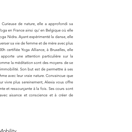
 Curieuse de nature, elle a approfondi sa
oga en France ainsi qu’ en Belgique où elle
Yoga Nidra. Ayant expérimenté la danse, elle
averser sa vie de femme et de mère avec plus
h certifiée Yoga Alliance, à Bruxelles, elle
pporte une attention particulière sur la
 comme la méditation sont des moyens de se
immobilité. Son but est de permettre à ses
ythme avec leur vraie nature. Convaincue que
ur vivre plus sereinement, Alexia vous offre
e et ressourçante à la fois. Ses cours sont
avec aisance et conscience et à créer de
Mobility