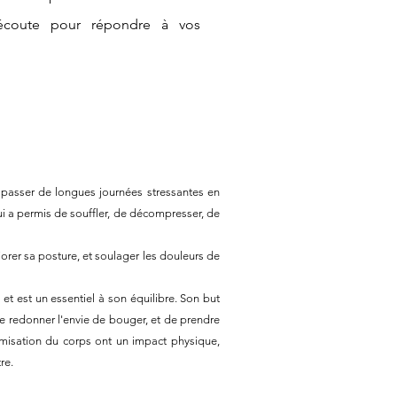
e écoute pour répondre à vos
 à passer de longues journées stressantes en
lui a permis de souffler, de décompresser, de
iorer sa posture, et soulager les douleurs de
et est un essentiel à son équilibre. Son but
e redonner l'envie de bouger, et de prendre
misation du corps ont un impact physique,
re.